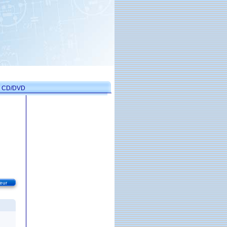
on CD/DVD
eur