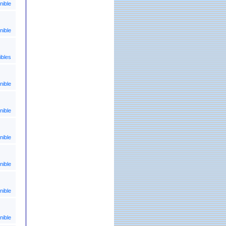
nible
nible
ibles
nible
nible
nible
nible
nible
nible