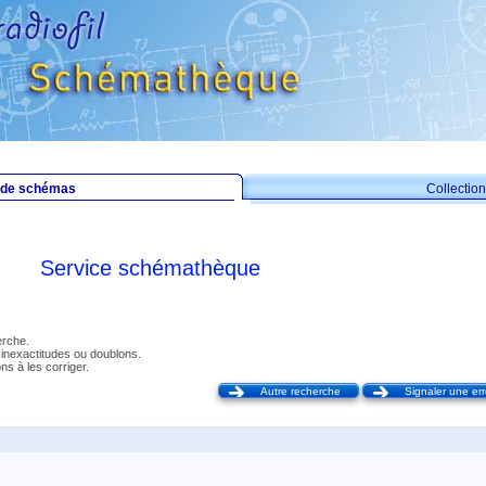
 de schémas
Collecti
Service schémathèque
erche.
 inexactitudes ou doublons.
ns à les corriger.
Autre recherche
Signaler une err