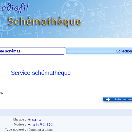
 de schémas
Collecti
Service schémathèque
e.
Autre recher
Socora
Marque :
Eco 5 AC-DC
Modèle :
Type appareil :
récepteur à tubes