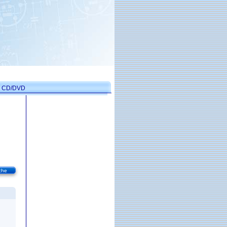
on CD/DVD
che