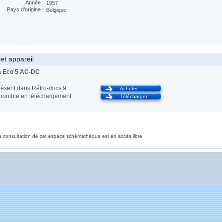
Année :
1957
Pays d'origine :
Belgique
et appareil
 Eco 5 AC-DC
ésent dans Rétro-docs 9
Acheter
sponible en téléchargement
Télécharger
a consultation de cet espace schémathèque est en accès libre.