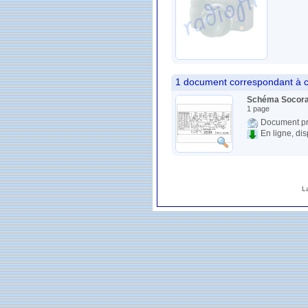
1 document correspondant à c
Schéma Socora
1 page
Document pr
En ligne, di
L