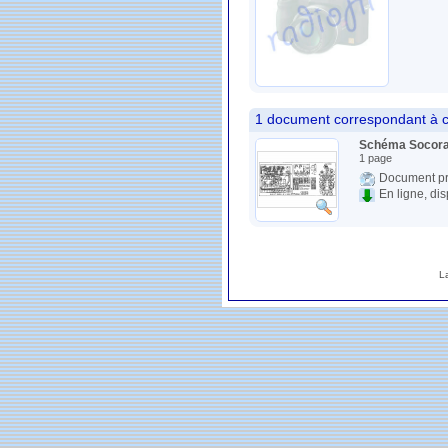
1 document correspondant à c
Schéma Socora
1 page
Document pr
En ligne, di
L