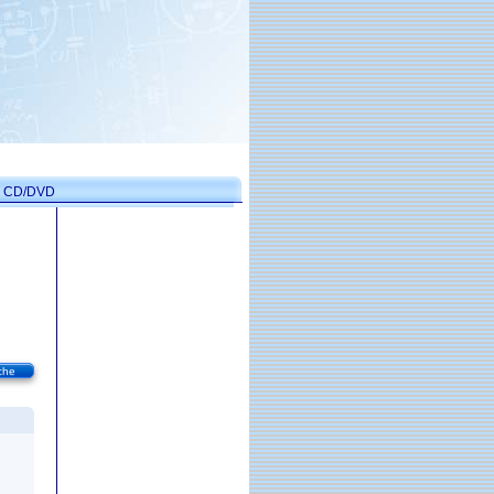
on CD/DVD
che