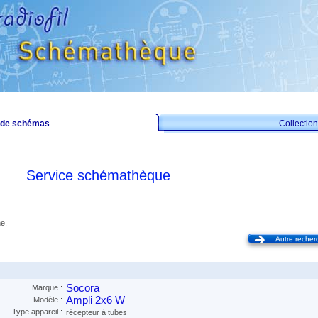
 de schémas
Collecti
Service schémathèque
e.
Autre recher
Socora
Marque :
Ampli 2x6 W
Modèle :
Type appareil :
récepteur à tubes