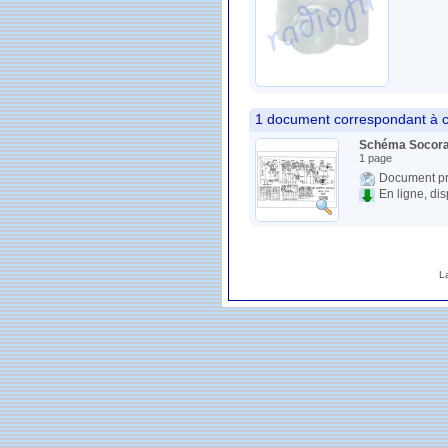
1 document correspondant à c
Schéma Socora 
1 page
Document pr
En ligne, di
L