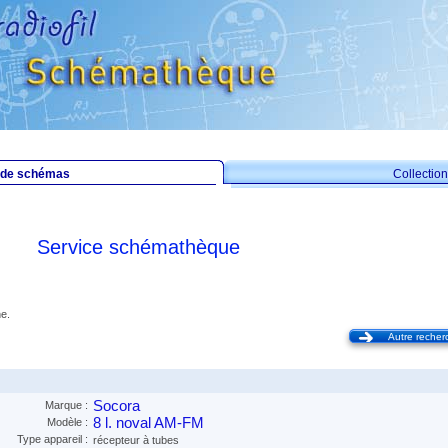
 de schémas
Collecti
Service schémathèque
e.
Autre recher
Socora
Marque :
8 l. noval AM-FM
Modèle :
Type appareil :
récepteur à tubes