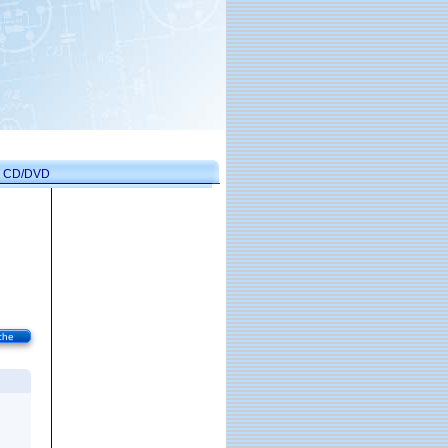
on CD/DVD
che