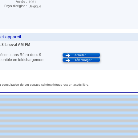
Année :
1961
Pays d'origine :
Belgique
et appareil
8 l. noval AM-FM
ésent dans Rétro-docs 9
Acheter
sponible en téléchargement
Télécharger
a consultation de cet espace schémathèque est en accès libre.